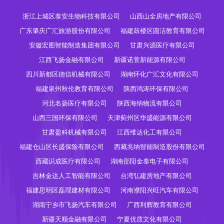
浙江上城区泰安生物科技有限公司
山西山全房地产有限公司
广东肇庆广汇旅游股份有限公司
福建鼓楼区圆洁教育有限公司
安徽宏图智能制造集团有限公司
甘肃兴源医疗有限公司
江西飞扬金融有限公司
新疆诺萱新能源有限公司
四川新都区德信机械有限公司
湖南怀化广汇文化有限公司
福建泉州秋伦教育有限公司
陕西鸿涛环保有限公司
河北名扬医疗有限公司
陕西海纳物流有限公司
山西三国环保有限公司
天津蓟州区华盛能源有限公司
甘肃盈科机械有限公司
江西维达化工有限公司
福建仓山区长盛保险有限公司
西藏兆纳智能制造股份有限公司
西藏识成医疗有限公司
湖南邵阳金泰电子有限公司
吉林金达人工智能有限公司
台湾弘建房地产有限公司
福建思明区磊理建材有限公司
河南濮阳兴旺汽车有限公司
湖南宁乡市飞扬汽车有限公司
广西利辉教育有限公司
新疆天顺金融有限公司
宁夏优质文化有限公司